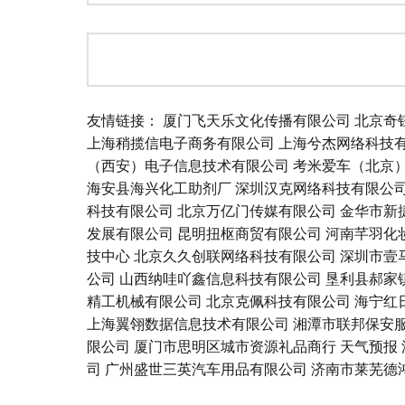
友情链接：
厦门飞天乐文化传播有限公司
北京奇
上海稍揽信电子商务有限公司
上海兮杰网络科技
（西安）电子信息技术有限公司
考米爱车（北京
海安县海兴化工助剂厂
深圳汉克网络科技有限公
科技有限公司
北京万亿门传媒有限公司
金华市新
发展有限公司
昆明扭枢商贸有限公司
河南芊羽化
技中心
北京久久创联网络科技有限公司
深圳市壹
公司
山西纳哇吖鑫信息科技有限公司
垦利县郝家
精工机械有限公司
北京克佩科技有限公司
海宁红
上海翼翎数据信息技术有限公司
湘潭市联邦保安
限公司
厦门市思明区城市资源礼品商行
天气预报
司
广州盛世三英汽车用品有限公司
济南市莱芜德