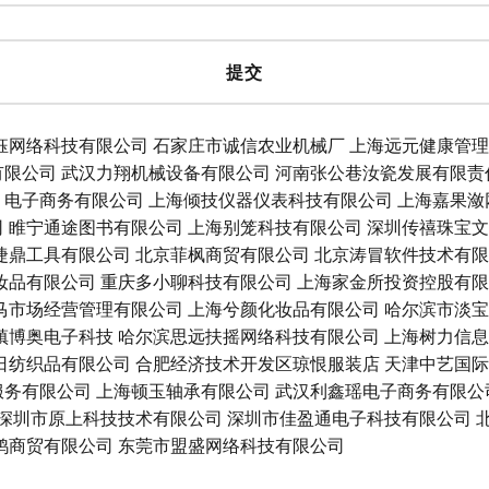
钰网络科技有限公司
石家庄市诚信农业机械厂
上海远元健康管理
有限公司
武汉力翔机械设备有限公司
河南张公巷汝瓷发展有限责
）电子商务有限公司
上海倾技仪器仪表科技有限公司
上海嘉果潋
司
睢宁通途图书有限公司
上海别笼科技有限公司
深圳传禧珠宝文
捷鼎工具有限公司
北京菲枫商贸有限公司
北京涛冒软件技术有限
妆品有限公司
重庆多小聊科技有限公司
上海家金所投资控股有限
马市场经营管理有限公司
上海兮颜化妆品有限公司
哈尔滨市淡宝
镇博奥电子科技
哈尔滨思远扶摇网络科技有限公司
上海树力信息
日纺织品有限公司
合肥经济技术开发区琼恨服装店
天津中艺国际
服务有限公司
上海顿玉轴承有限公司
武汉利鑫瑶电子商务有限公
深圳市原上科技技术有限公司
深圳市佳盈通电子科技有限公司
鸿商贸有限公司
东莞市盟盛网络科技有限公司